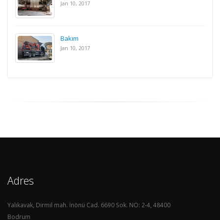
Jan 10, 2017
Bakım
Jan 10, 2017
Adres
Yalıkavak, Dirmil mah. İnönü Cad. 6690 Sok. NO: 2-4, 48400
Bodrum