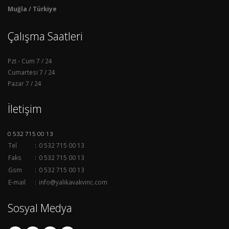
Muğla / Türkiye
Çalışma Saatleri
Pzt - Cum
7 / 24
Cumartesi
7 / 24
Pazar
7 / 24
İletişim
0 532 715 00 13
Tel
:
0 532 715 00 13
Faks
:
0 532 715 00 13
Gsm
:
0 532 715 00 13
E-mail
:
info@yalikavakvinc.com
Sosyal Medya