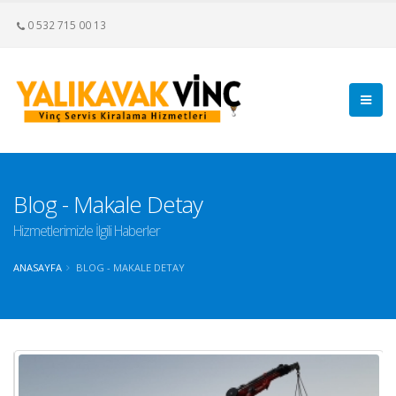
0 532 715 00 13
Blog - Makale Detay
Hizmetlerimizle İlgili Haberler
ANASAYFA
BLOG - MAKALE DETAY