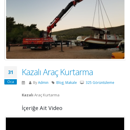
Kazalı Araç Kurtarma
31
Oca
By
Admin
Blog
,
Makale
325 Görüntüleme
Kazalı
Araç Kurtarma
İçeriğe Ait Video