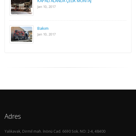
KAPALI ALANDA ÇELIK MONTAJ
Jan 10, 2017
Bakım
Jan 10, 2017
Adres
Yalıkavak, Dirmil mah. İnönü Cad. 6690 Sok. NO: 2-4, 48400