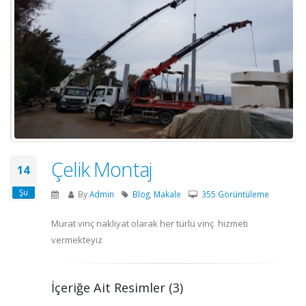
Çelik Montaj
14
Şu
By
Admin
Blog
,
Makale
355 Görüntüleme
Murat vinç nakliyat olarak her türlü vinç hizmeti
vermekteyiz
İçeriğe Ait Resimler (3)