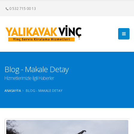
0 532 715 00 13
Blog - Makale Detay
Hizmetlerimizle İlgili Haberler
ANASAYFA
BLOG - MAKALE DETAY