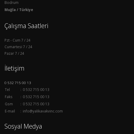
Bodrum
Muğla / Türkiye
Çalışma Saatleri
Pzt - Cum
7 / 24
Cumartesi
7 / 24
Pazar
7 / 24
İletişim
0 532 715 00 13
Tel
:
0 532 715 00 13
Faks
:
0 532 715 00 13
Gsm
:
0 532 715 00 13
E-mail
:
info@yalikavakvinc.com
Sosyal Medya